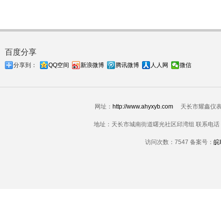
百度分享
分享到：
QQ空间
新浪微博
腾讯微博
人人网
微信
网址：
http://www.ahyxyb.com
天长市耀鑫仪表配件科技
地址：天长市城南街道曙光社区邱湾组 联系电话：183550
访问次数：
7547 备案号：
皖I