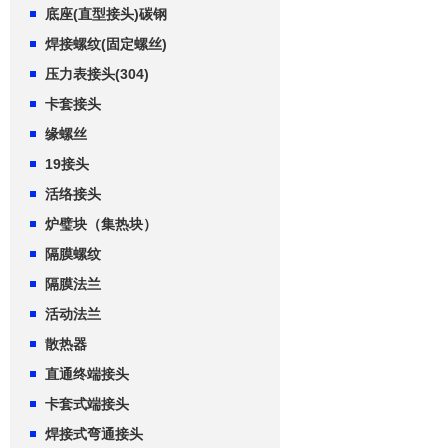
底座(直型接头)碳钢
焊接螺纹(固定螺丝)
压力表接头(304)
卡套接头
缘螺丝
19接头
活络接头
炉璧块（集热块）
隔膜螺纹
隔膜法兰
活动法兰
散热器
直通终端接头
卡套式端接头
焊接式弯通接头