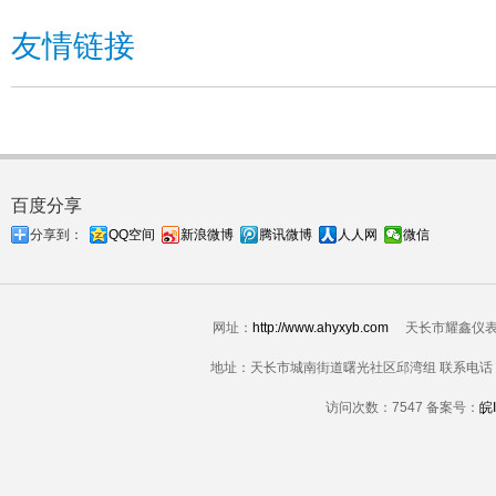
友情链接
百度分享
分享到：
QQ空间
新浪微博
腾讯微博
人人网
微信
网址：
http://www.ahyxyb.com
天长市耀鑫仪表配件科技
地址：天长市城南街道曙光社区邱湾组 联系电话：183550
访问次数：
7547 备案号：
皖I