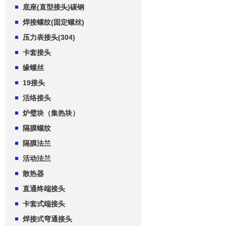
底座(直型接头)碳钢
焊接螺纹(固定螺丝)
压力表接头(304)
卡套接头
缘螺丝
19接头
活络接头
炉璧块（集热块）
隔膜螺纹
隔膜法兰
活动法兰
散热器
直通终端接头
卡套式端接头
焊接式弯通接头