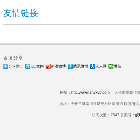
友情链接
百度分享
分享到：
QQ空间
新浪微博
腾讯微博
人人网
微信
网址：
http://www.ahyxyb.com
天长市耀鑫仪表配件科技
地址：天长市城南街道曙光社区邱湾组 联系电话：183550
访问次数：
7547 备案号：
皖I